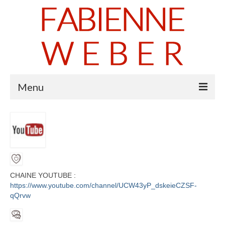
Menu
Accueil
Soins
Activités
CHAINE YOUTUBE :
Contact
https://www.youtube.com/channel/UCW43yP_dskeieCZSF-
qQrvw